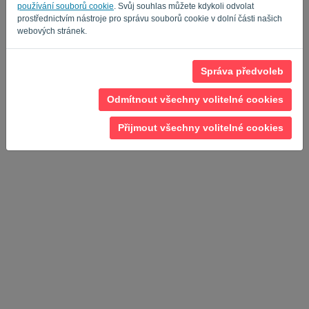
Privacy Policy
Terms of Service
-
.
používání souborů cookie
. Svůj souhlas můžete kdykoli odvolat
prostřednictvím nástroje pro správu souborů cookie v dolní části našich
webových stránek.
Správa předvoleb
Odmítnout všechny volitelné cookies
Přijmout všechny volitelné cookies