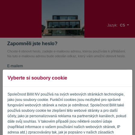
Jazyk:
CS
Zapomněli jste heslo?
Chcete-li obnovit heslo, zadejte e-mailovou adresu, kterou používáte k přihlášení.
Na tuto e-mailovou adresu bude odeslán odkaz, který vám umožní obnovit heslo.
E-mailem
Vyberte si soubory cookie
Nejste počítač? Vyplňte '
'.
Společnost Billit NV používá na svých webových stránkách technologie,
jako jsou soubory cookie. Funkční cookies jsou nezbytné pro správné
fungování webových stránek a nelze je odmítnout. Společnost Billit také
používá soubory cookie ke zlepšení této webové stránky a pro další
ODESLAT ODKAZ
účely, jako je personalizovaná reklama na partnerských kanálech, pokud
dáte svůj souhlas. V takovém případě jsou některé osobní údaje
Zpět na přihlášení
(například informace o vašem používání našich webových stránek, IP
adresa atd.) zpracovávány tak, jak je popsáno v našich zásadách