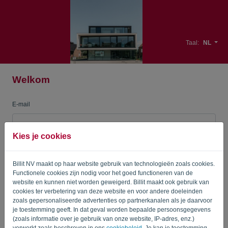
Taal:
NL
Welkom
E-mail
Kies je cookies
Wachtwoord
Billit NV maakt op haar website gebruik van technologieën zoals cookies.
Functionele cookies zijn nodig voor het goed functioneren van de
Herinner me
Wachtwoord vergeten?
website en kunnen niet worden geweigerd. Billit maakt ook gebruik van
cookies ter verbetering van deze website en voor andere doeleinden
zoals gepersonaliseerde advertenties op partnerkanalen als je daarvoor
AANMELDEN
je toestemming geeft. In dat geval worden bepaalde persoonsgegevens
(zoals informatie over je gebruik van onze website, IP-adres, enz.)
verwerkt zoals beschreven in ons
cookiebeleid
. Je kan je toestemming