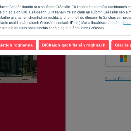
íochtaí ar nós fianáin ar a shuíomh Gréasáin. Tá fianáin fheidhmiúla riachtanach c
féidir iad a dhiúltú. Úsáideann Billit fianáin freisin chun an suíomh Gréasáin seo 
taithe ar chainéil chomhpháirtíochta, ar choinníoll go dtugann tú Sa chás sin, prói
Cuir i gcu
faoin úsáid as ár suíomh Gréasáin, seoladh IP, srl.) Mar a thuairiscítear inár m
beart
 ar bith tríd an uirlis bainistíochta fianáin ag bun ár suíomh Gréasáin.
nistigh roghanna
Diúltaigh gach fianán roghnach
Glac le
Polasaí Príobhá