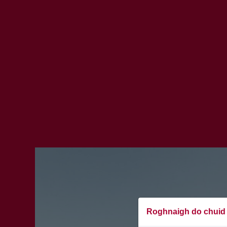
Roghnaigh do chuid 