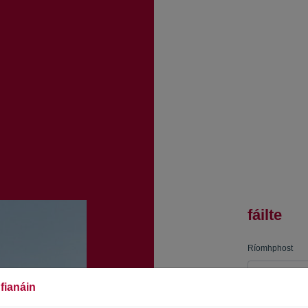
fáilte
Ríomhphost
fianáin
Pasfhocal