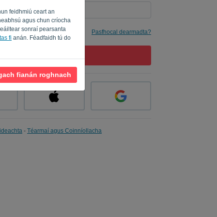
hun feidhmiú ceart an
a fheabhsú agus chun críocha
seáiltear sonraí pearsanta
imhne dom
Pasfhocal dearmadta?
as fi
anán. Féadfaidh tú do
SÍNIGH ISTEACH
 gach fianán roghnach
ideachta
-
Téarmaí agus Coinníollacha