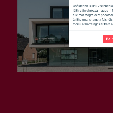
Úsáideann Billit NV teicneola
láithreáin ghréasáin agus ní 
eile mar fhógraíocht phearsan
áirithe (mar shampla faisnéis 
thoiliú a tharraingt siar tráth
Bai