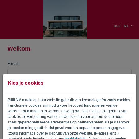
Taal:
NL
Welkom
E-mail
Kies je cookies
Wachtwoord
Billit NV maakt op haar website gebruik van technologieën zoals cookies.
Functionele cookies zijn nodig voor het goed functioneren van de
Herinner me
Wachtwoord vergeten?
website en kunnen niet worden geweigerd. Billit maakt ook gebruik van
cookies ter verbetering van deze website en voor andere doeleinden
zoals gepersonaliseerde advertenties op partnerkanalen als je daarvoor
AANMELDEN
je toestemming geeft. In dat geval worden bepaalde persoonsgegevens
(zoals informatie over je gebruik van onze website, IP-adres, enz.)
verwerkt zoals beschreven in ons
cookiebeleid
. Je kan je toestemming